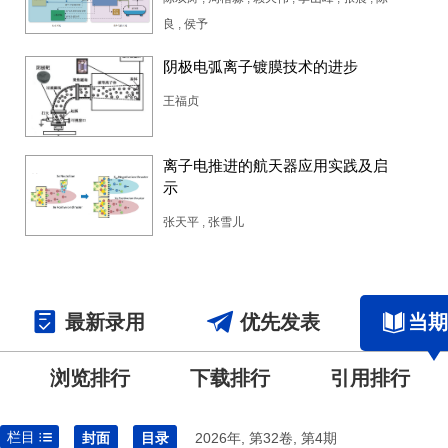
良
,
侯予
阴极电弧离子镀膜技术的进步
王福贞
离子电推进的航天器应用实践及启
示
张天平
,
张雪儿
最新录用
优先发表
当期
浏览排行
下载排行
引用排行
栏目
封面
目录
2026年, 第32卷, 第4期