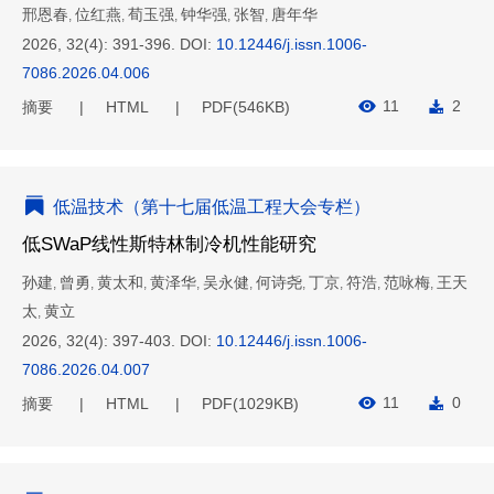
邢恩春
位红燕
荀玉强
钟华强
张智
唐年华
,
,
,
,
,
2026, 32(4): 391-396.
DOI:
10.12446/j.issn.1006-
7086.2026.04.006
11
2
摘要
HTML
PDF(
546KB
)
低温技术（第十七届低温工程大会专栏）
低SWaP线性斯特林制冷机性能研究
孙建
曾勇
黄太和
黄泽华
吴永健
何诗尧
丁京
符浩
范咏梅
王天
,
,
,
,
,
,
,
,
,
太
黄立
,
2026, 32(4): 397-403.
DOI:
10.12446/j.issn.1006-
7086.2026.04.007
11
0
摘要
HTML
PDF(
1029KB
)