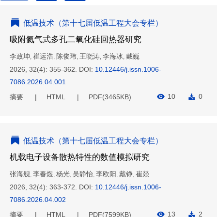
低温技术（第十七届低温工程大会专栏）
吸附氦气式多孔二氧化硅回热器研究
李政坤
崔运浩
陈俊玮
王晓涛
李海冰
戴巍
,
,
,
,
,
2026, 32(4): 355-362.
DOI:
10.12446/j.issn.1006-
7086.2026.04.001
10
0
摘要
HTML
PDF(
3465KB
)
低温技术（第十七届低温工程大会专栏）
机载电子设备散热特性的数值模拟研究
张海舰
李春煜
杨光
吴静怡
李欧阳
戴铮
崔燚
,
,
,
,
,
,
2026, 32(4): 363-372.
DOI:
10.12446/j.issn.1006-
7086.2026.04.002
13
2
摘要
HTML
PDF(
7599KB
)