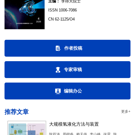
主编：
李得天院士
ISSN 1006-7086
CN 62-1125/O4
作者投稿
专家审稿
编辑办公
推荐文章
更多+
大规模氢液化方法与装置
陈双涛
,
周楷淼
,
赖天伟
,
李山峰
,
张震
,
陈