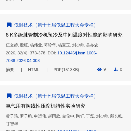
低温技术（第十七届低温工程大会专栏）
8 K多级脉管制冷机预冷及中间温度对性能的影响研究
伍文婷
殷旺
杨伟业
蒋珍华
杨宝玉
刘少帅
吴亦农
,
,
,
,
,
,
2026, 32(4): 373-378.
DOI:
10.12446/j.issn.1006-
7086.2026.04.003
9
0
摘要
HTML
PDF(
1513KB
)
低温技术（第十七届低温工程大会专栏）
氢气用有阀线性压缩机特性实验研究
黄子琦
罗子昀
申运伟
赵雨欣
金俊中
陶轩
丁磊
刘少帅
邱长煦
,
,
,
,
,
,
,
,
,
甘智华